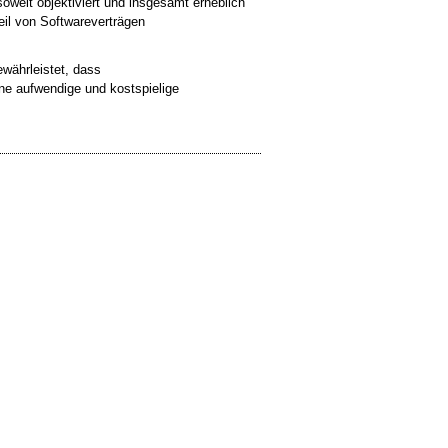
oweit objektiviert und insgesamt erheblich
eil von Softwareverträgen
ewährleistet, dass
ne aufwendige und kostspielige