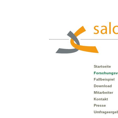
Direkt
zum
Inhalt
|
Direkt
zur
Navigation
Forschungsverbund Salomo
Startseite
Forschungsv
Fallbeispiel
Download
Mitarbeiter
Kontakt
Presse
Umfrageerge