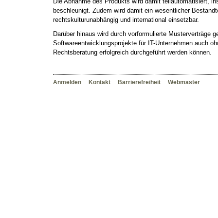
Die Abnahme des Produkts wird damit teilautomatisiert, ins
beschleunigt. Zudem wird damit ein wesentlicher Bestandt
rechtskulturunabhängig und international einsetzbar.
Darüber hinaus wird durch vorformulierte Musterverträge g
Softwareentwicklungsprojekte für IT-Unternehmen auch oh
Rechtsberatung erfolgreich durchgeführt werden können.
Benutzerspezifische
Anmelden
Kontakt
Barrierefreiheit
Webmaster
Werkzeuge